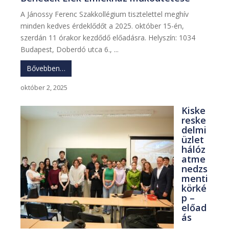
A Jánossy Ferenc Szakkollégium tisztelettel meghív
minden kedves érdeklődőt a 2025. október 15-én,
szerdán 11 órakor kezdődő előadásra. Helyszín: 1034
Budapest, Doberdó utca 6., ...
Bővebben…
október 2, 2025
Kiske
reske
delmi
üzlet
hálóz
atme
nedzs
menti
körké
p –
előad
ás