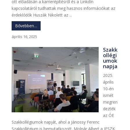
ott előadásán a karrierépítésről és a LinkdIn
kapcsolatáról tudhattak meg hasznos információkat az
érdeklődők Huszák Nikolett az ...
Bővebben…
április 16, 2025
Szakk
ollégi
umok
napja
2025.
április
10-én
ismét
megren
dezték
az ÓE
Szakkollégiumok napját, ahol a Jánossy Ferenc
Szakkollégium is bemutatkozott. Molnár Albert a JFSZK