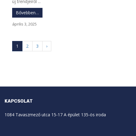
új trendjeiről ...
Bővebben…
április 3, 2025
1
2
3
›
KAPCSOLAT
1084 Tavaszmező utca 15-17 A épület 135-ös iroda