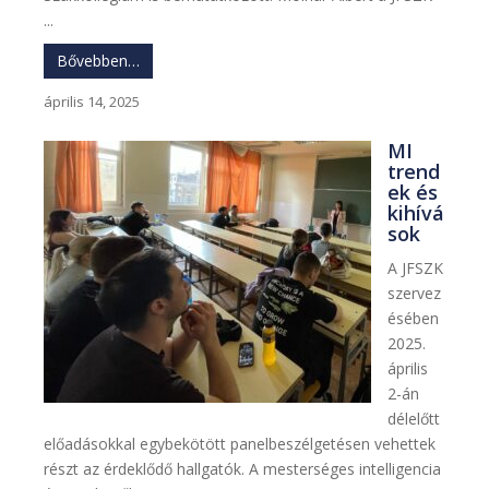
...
Bővebben…
április 14, 2025
MI
trend
ek és
kihívá
sok
A JFSZK
szervez
ésében
2025.
április
2-án
délelőtt
előadásokkal egybekötött panelbeszélgetésen vehettek
részt az érdeklődő hallgatók. A mesterséges intelligencia