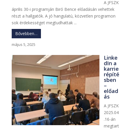
A JFSZK
április 30-i programján Biró Bence előadásán vehettek
részt a hallgatók. A jó hangulatú, közvetlen programon
sok érdekességet megtudhattak ...
Bővebben…
május 5, 2025
Linke
dIn a
karrie
répíté
sben
–
előad
ás
A JFSZK
2025.04
.16-án
megtart