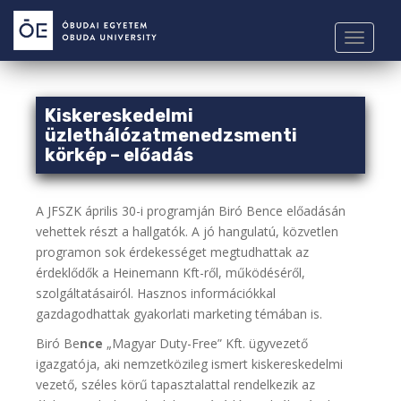
S
k
TOGGLE
i
p
t
o
Kiskereskedelmi
m
üzlethálózatmenedzsmenti
körkép – előadás
a
i
n
A JFSZK április 30-i programján Biró Bence előadásán
c
vehettek részt a hallgatók. A jó hangulatú, közvetlen
o
programon sok érdekességet megtudhattak az
n
érdeklődők a Heinemann Kft-ről, működéséről,
t
szolgáltatásairól. Hasznos információkkal
e
gazdagodhattak gyakorlati marketing témában is.
n
t
Biró Be
nce
„Magyar Duty-Free” Kft. ügyvezető
igazgatója, aki nemzetközileg ismert kiskereskedelmi
vezető, széles körű tapasztalattal rendelkezik az