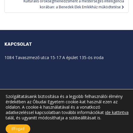
Kulturális örökségmenedzsment a mesterséges intelligencia
korában: a Benedek Elek Emlékház működtetése
KAPCSOLAT
1084 Tavaszmező utca 15-17 A épület 135-ös iroda
Szolgáltatásaink biztosítása és a legjobb felhasználói élmény
érdekében az Óbudai Egyetem cookie-kat használ ezen az
oldalon. A cookie-k használatával és a vonatkozó
adatkezeléssel kapcsolatban további információkat
ide kattintva
talál, és ugyanitt módosíthatja a sütibeállításait is.
Elfogad