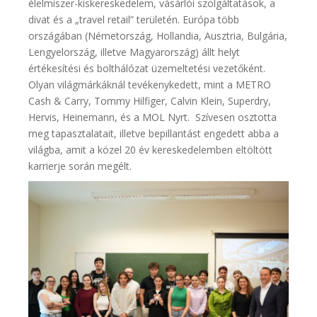
élelmiszer-kiskereskedelem, vásárlói szolgáltatások, a
divat és a „travel retail” területén. Európa több
országában (Németország, Hollandia, Ausztria, Bulgária,
Lengyelország, illetve Magyarország) állt helyt
értékesítési és bolthálózat üzemeltetési vezetőként.
Olyan világmárkáknál tevékenykedett, mint a METRO
Cash & Carry, Tommy Hilfiger, Calvin Klein, Superdry,
Hervis, Heinemann, és a MOL Nyrt. Szívesen osztotta
meg tapasztalatait, illetve bepillantást engedett abba a
világba, amit a közel 20 év kereskedelemben eltöltött
karrierje során megélt.